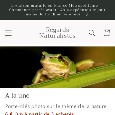
et
Livraison gratuite en France Métropolitaine - -
passer
Commande passée avant 14h = expédition le jour
au
même du lundi au vendredi
contenu
Regards
Panier
Naturalistes
A la une
Porte-clés photo sur le thème de la nature
6 € l'un à partir de 3 achetés