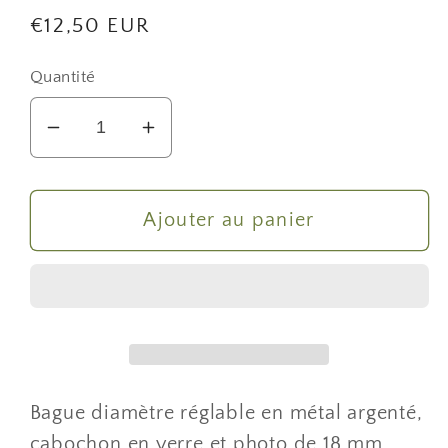
Prix
€12,50 EUR
habituel
Quantité
Réduire
Augmenter
la
la
quantité
quantité
de
de
Ajouter au panier
Bague
Bague
argentée
argentée
cabochon
cabochon
photo
photo
grenouille
grenouille
rainette
rainette
Bague diamètre réglable en métal argenté,
cabochon en verre et photo de 18 mm