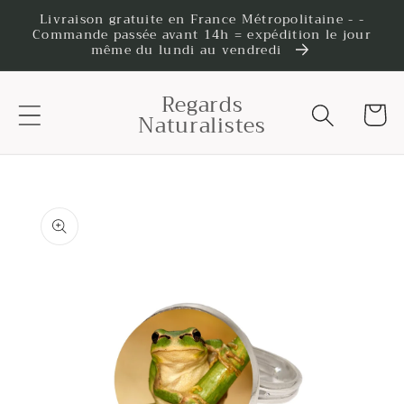
et
Livraison gratuite en France Métropolitaine - -
passer
Commande passée avant 14h = expédition le jour
au
même du lundi au vendredi
contenu
Regards
Panier
Naturalistes
Passer aux
informations
produits