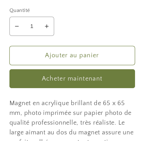
habituel
Quantité
Réduire
Augmenter
la
la
quantité
quantité
de
de
Ajouter au panier
Magnet
Magnet
photo
photo
Acheter maintenant
oiseau
oiseau
cigogne
cigogne
blanche
blanche
Magnet en acrylique brillant de 65 x 65
mm, photo imprimée sur papier photo de
qualité professionnelle, très réaliste. Le
large aimant au dos du magnet assure une