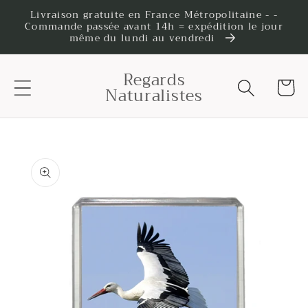
et
Livraison gratuite en France Métropolitaine - -
passer
Commande passée avant 14h = expédition le jour
au
même du lundi au vendredi
contenu
Regards
Panier
Naturalistes
Passer aux
informations
produits