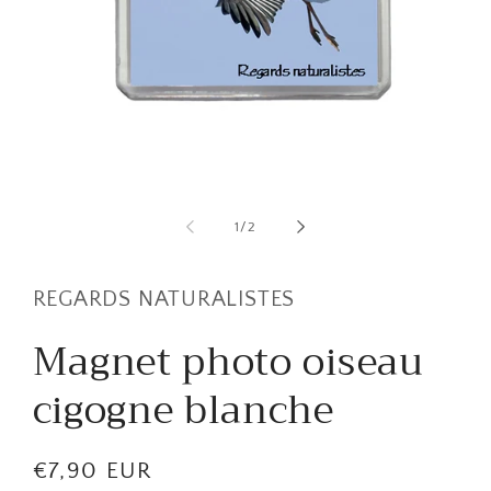
Ouvrir
O
le
le
média
m
de
1
/
2
1
2
dans
d
une
u
fenêtre
f
REGARDS NATURALISTES
modale
m
Magnet photo oiseau
cigogne blanche
Prix
€7,90 EUR