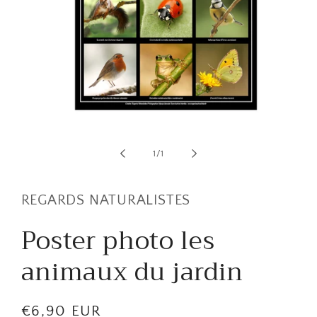
Ouvrir
le
média
de
1
/
1
1
dans
une
fenêtre
REGARDS NATURALISTES
modale
Poster photo les
animaux du jardin
Prix
€6,90 EUR