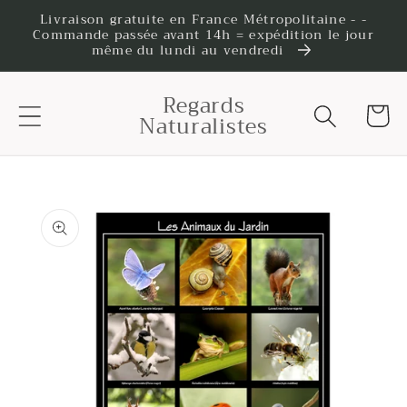
et
Livraison gratuite en France Métropolitaine - -
passer
Commande passée avant 14h = expédition le jour
au
même du lundi au vendredi
contenu
Regards
Panier
Naturalistes
Passer aux
informations
produits