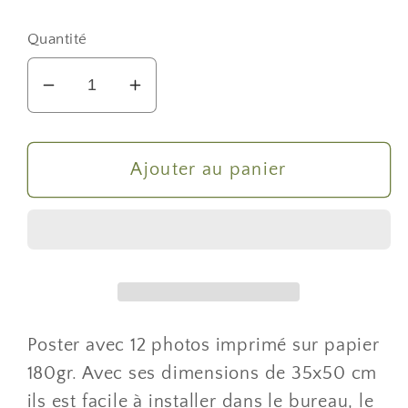
habituel
Quantité
Réduire
Augmenter
la
la
quantité
quantité
de
de
Ajouter au panier
Poster
Poster
photo
photo
les
les
animaux
animaux
du
du
jardin
jardin
Poster avec 12 photos imprimé sur papier
180gr. Avec ses dimensions de 35x50 cm
ils est facile à installer dans le bureau, le